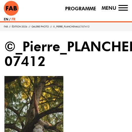
MENU
PROGRAMME
TO
NA
EN
FR
FAB
//
ÉDITION 2026
//
GALERIE PHOTO
//
©_PIERRE_PLANCHENAULT-07412
©_Pierre_PLANCHE
07412