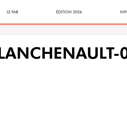
LE FAB
ÉDITION 2026
INF
Qu’est-ce que le FAB ?
Programme
Bille
FABicyclette
S’Enforester à Saint-Médard
Dev
PLANCHENAULT-
FABécoresponsable
Part
L’équipe
Veni
Partenaires & mécènes
Précédentes éditions
Retour en images