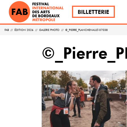
BILLETTERIE
FAB
//
ÉDITION 2026
//
GALERIE PHOTO
//
©_PIERRE_PLANCHENAULT-07038
©_Pierre_