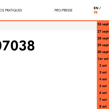
EN
OS PRATIQUES
PRO/PRESSE
FR
26 sept
tterie
Espace Pro
27 sept
28 sept
enir Bénévole
Presse / Partenaires
07038
29 sept
icipe(z)
30 sept
1er oct
r au festival
2 oct
3 oct
4 oct
5 oct
6 oct
7 oct
8 oct