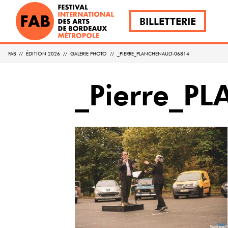
BILLETTERIE
FAB
//
ÉDITION 2026
//
GALERIE PHOTO
//
_PIERRE_PLANCHENAULT-06814
_Pierre_P