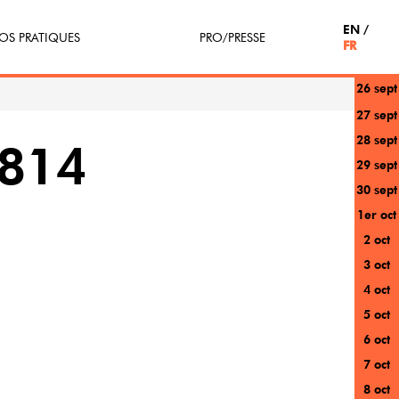
EN
OS PRATIQUES
PRO/PRESSE
FR
26 sept
tterie
Espace Pro
27 sept
28 sept
enir Bénévole
Presse / Partenaires
814
29 sept
icipe(z)
30 sept
1er oct
r au festival
2 oct
3 oct
4 oct
5 oct
6 oct
7 oct
8 oct