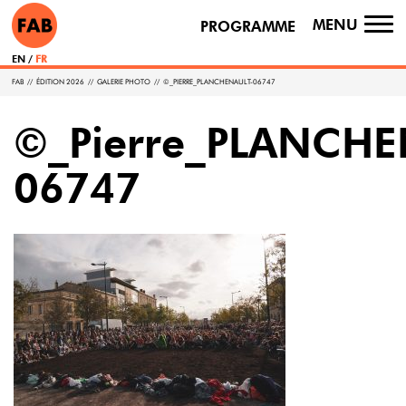
MENU
PROGRAMME
TO
NA
EN
FR
FAB
//
ÉDITION 2026
//
GALERIE PHOTO
//
©_PIERRE_PLANCHENAULT-06747
©_Pierre_PLANCHE
06747