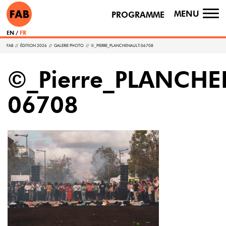
MENU
PROGRAMME
TO
NA
EN
FR
FAB
//
ÉDITION 2026
//
GALERIE PHOTO
//
©_PIERRE_PLANCHENAULT-06708
©_Pierre_PLANCHE
06708