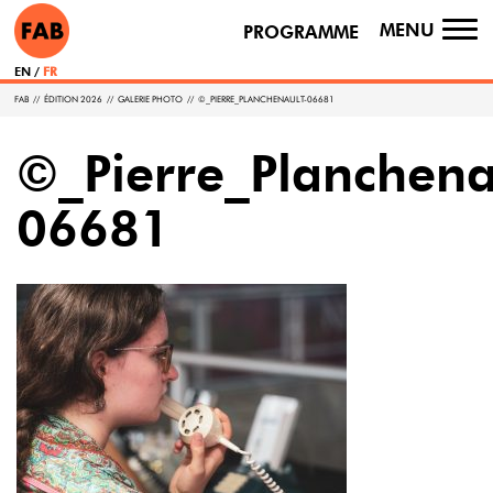
MENU
PROGRAMME
TO
NA
EN
FR
FAB
//
ÉDITION 2026
//
GALERIE PHOTO
//
©_PIERRE_PLANCHENAULT-06681
©_Pierre_Planchena
06681