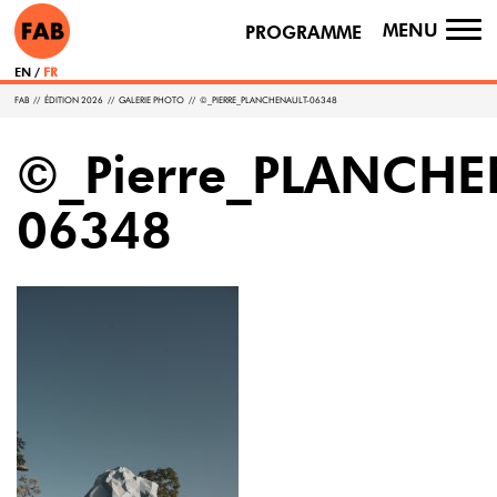
MENU
PROGRAMME
TO
NA
EN
FR
FAB
//
ÉDITION 2026
//
GALERIE PHOTO
//
©_PIERRE_PLANCHENAULT-06348
©_Pierre_PLANCHE
06348