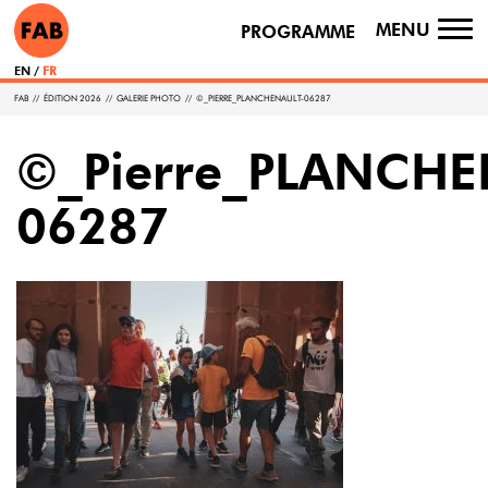
MENU
PROGRAMME
TO
NA
EN
FR
FAB
//
ÉDITION 2026
//
GALERIE PHOTO
//
©_PIERRE_PLANCHENAULT-06287
©_Pierre_PLANCHE
06287