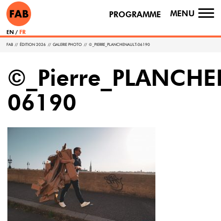
MENU
PROGRAMME
TO
NA
EN
FR
FAB
//
ÉDITION 2026
//
GALERIE PHOTO
//
©_PIERRE_PLANCHENAULT-06190
©_Pierre_PLANCHE
06190