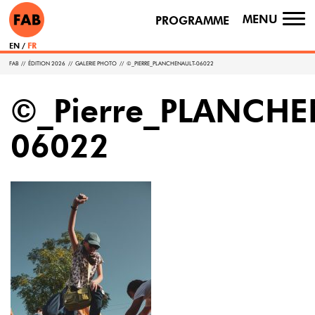
MENU
PROGRAMME
TO
NA
EN
FR
FAB
//
ÉDITION 2026
//
GALERIE PHOTO
//
©_PIERRE_PLANCHENAULT-06022
©_Pierre_PLANCHE
06022