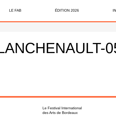
LE FAB
ÉDITION 2026
I
Qu’est-ce que le FAB ?
Programme
Bi
FABicyclette
S’Enforester à Saint-Médard
D
PLANCHENAULT-0
FABécoresponsable
Pa
L’équipe
Ve
Partenaires & mécènes
Précédentes éditions
Retour en images
Le Festival International
des Arts de Bordeaux