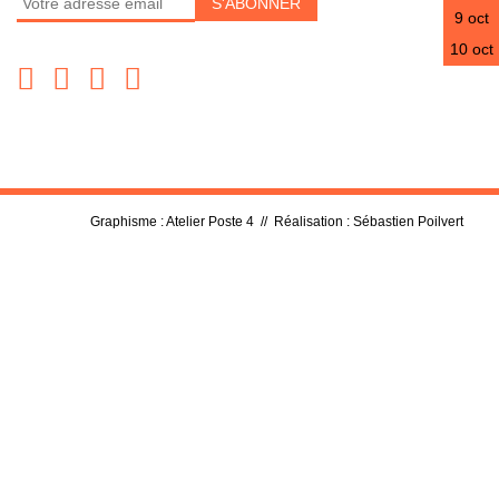
9 oct
10 oct
Graphisme :
Atelier Poste 4
// Réalisation :
Sébastien Poilvert