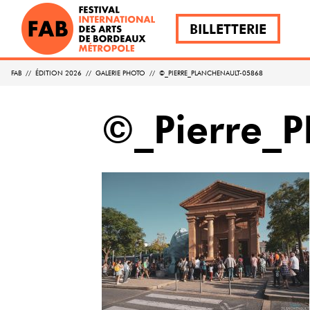
BILLETTERIE
FAB
//
ÉDITION 2026
//
GALERIE PHOTO
//
©_PIERRE_PLANCHENAULT-05868
©_Pierre_