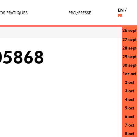
EN
OS PRATIQUES
PRO/PRESSE
FR
26 sept
tterie
Espace Pro
27 sept
28 sept
enir Bénévole
Presse / Partenaires
05868
29 sept
icipe(z)
30 sept
1er oct
r au festival
2 oct
3 oct
4 oct
5 oct
6 oct
7 oct
8 oct