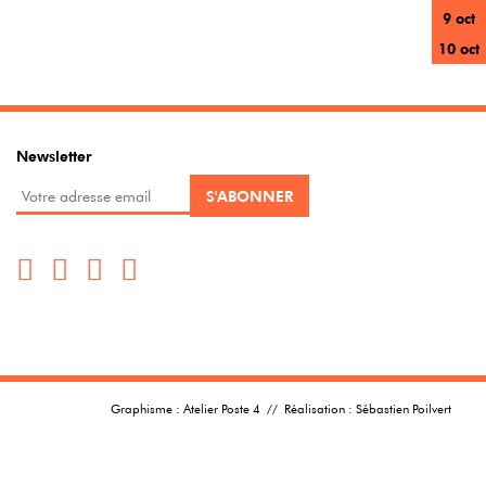
9 oct
10 oct
Newsletter
Graphisme :
Atelier Poste 4
// Réalisation :
Sébastien Poilvert