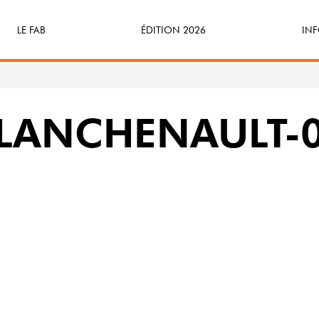
LE FAB
ÉDITION 2026
INF
Qu’est-ce que le FAB ?
Programme
Bille
FABicyclette
S’Enforester à Saint-Médard
Dev
PLANCHENAULT-
FABécoresponsable
Part
L’équipe
Veni
Partenaires & mécènes
Précédentes éditions
Retour en images