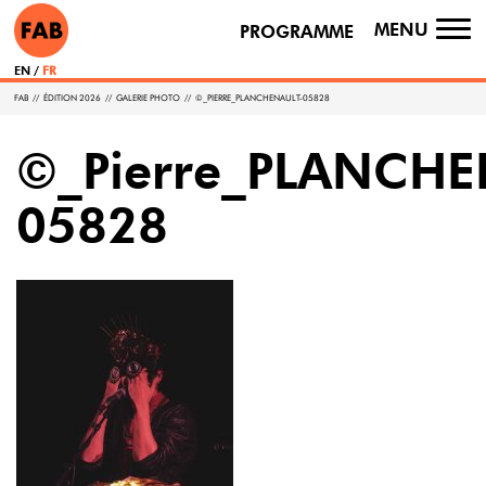
MENU
PROGRAMME
TO
NA
EN
FR
FAB
//
ÉDITION 2026
//
GALERIE PHOTO
//
©_PIERRE_PLANCHENAULT-05828
©_Pierre_PLANCHE
05828