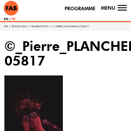
MENU
PROGRAMME
TO
NA
EN
FR
FAB
//
ÉDITION 2026
//
GALERIE PHOTO
//
©_PIERRE_PLANCHENAULT-05817
©_Pierre_PLANCHE
05817