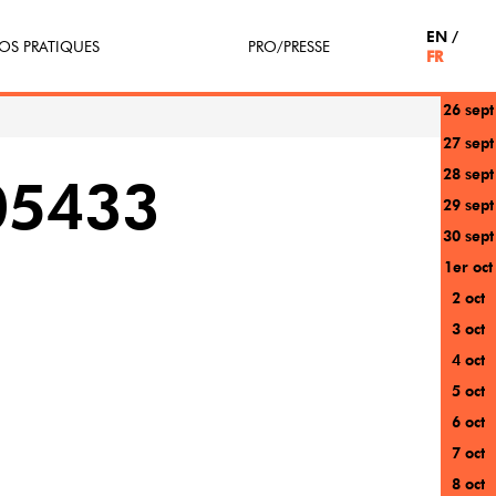
EN
OS PRATIQUES
PRO/PRESSE
FR
26 sept
tterie
Espace Pro
27 sept
28 sept
enir Bénévole
Presse / Partenaires
05433
29 sept
icipe(z)
30 sept
1er oct
r au festival
2 oct
3 oct
4 oct
5 oct
6 oct
7 oct
8 oct