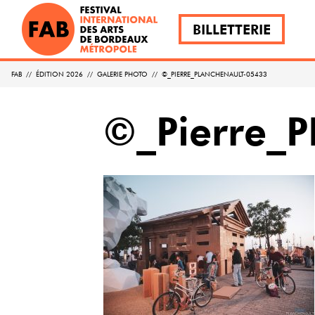
BILLETTERIE
FAB
//
ÉDITION 2026
//
GALERIE PHOTO
//
©_PIERRE_PLANCHENAULT-05433
©_Pierre_