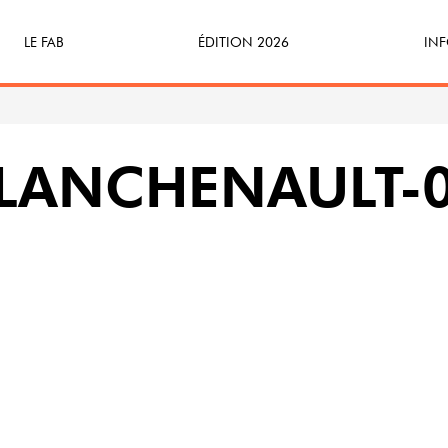
LE FAB
ÉDITION 2026
INF
Qu’est-ce que le FAB ?
Programme
Bille
FABicyclette
S’Enforester à Saint-Médard
Dev
PLANCHENAULT-
FABécoresponsable
Part
L’équipe
Veni
Partenaires & mécènes
Précédentes éditions
Retour en images