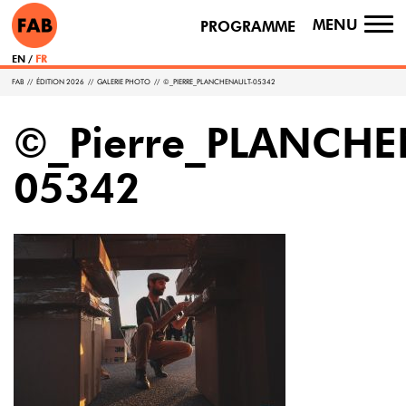
MENU
PROGRAMME
TO
NA
EN
FR
FAB
//
ÉDITION 2026
//
GALERIE PHOTO
//
©_PIERRE_PLANCHENAULT-05342
©_Pierre_PLANCHE
05342