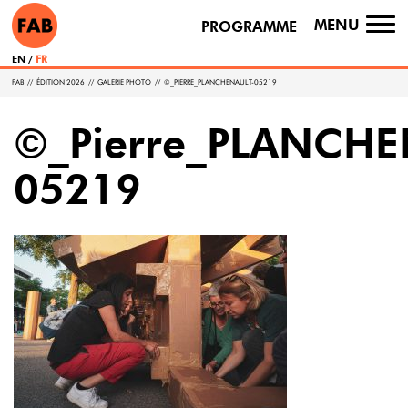
MENU
PROGRAMME
TO
NA
EN
FR
FAB
//
ÉDITION 2026
//
GALERIE PHOTO
//
©_PIERRE_PLANCHENAULT-05219
©_Pierre_PLANCHE
05219