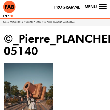
MENU
PROGRAMME
TO
NA
EN
FR
FAB
//
ÉDITION 2026
//
GALERIE PHOTO
//
©_PIERRE_PLANCHENAULT-05140
©_Pierre_PLANCHE
05140