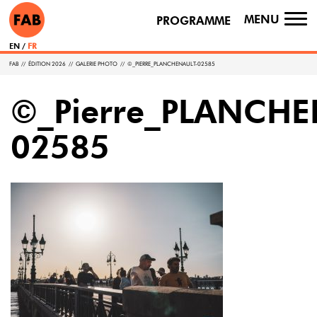
MENU
PROGRAMME
TO
NA
EN
FR
FAB
//
ÉDITION 2026
//
GALERIE PHOTO
//
©_PIERRE_PLANCHENAULT-02585
©_Pierre_PLANCHE
02585