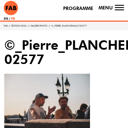
MENU
PROGRAMME
TO
NA
EN
FR
FAB
//
ÉDITION 2026
//
GALERIE PHOTO
//
©_PIERRE_PLANCHENAULT-02577
©_Pierre_PLANCHE
02577