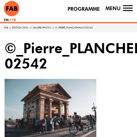
MENU
PROGRAMME
TO
NA
EN
FR
FAB
//
ÉDITION 2026
//
GALERIE PHOTO
//
©_PIERRE_PLANCHENAULT-02542
©_Pierre_PLANCHE
02542