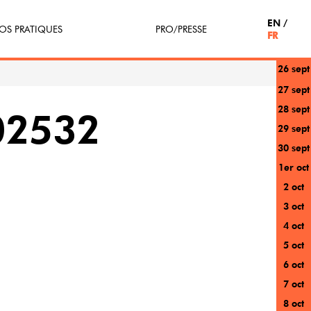
EN
OS PRATIQUES
PRO/PRESSE
FR
26 sept
tterie
Espace Pro
27 sept
28 sept
enir Bénévole
Presse / Partenaires
02532
29 sept
icipe(z)
30 sept
1er oct
r au festival
2 oct
3 oct
4 oct
5 oct
6 oct
7 oct
8 oct