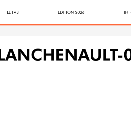
LE FAB
ÉDITION 2026
INF
Qu’est-ce que le FAB ?
Programme
Bille
FABicyclette
S’Enforester à Saint-Médard
Dev
PLANCHENAULT-
FABécoresponsable
Part
L’équipe
Veni
Partenaires & mécènes
Précédentes éditions
Retour en images