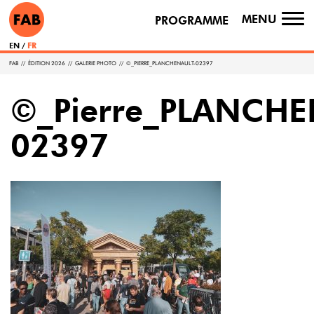
MENU
PROGRAMME
TO
NA
EN
FR
FAB
//
ÉDITION 2026
//
GALERIE PHOTO
//
©_PIERRE_PLANCHENAULT-02397
©_Pierre_PLANCHE
02397