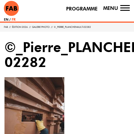
MENU
PROGRAMME
TO
NA
EN
FR
FAB
//
ÉDITION 2026
//
GALERIE PHOTO
//
©_PIERRE_PLANCHENAULT-02282
©_Pierre_PLANCHE
02282