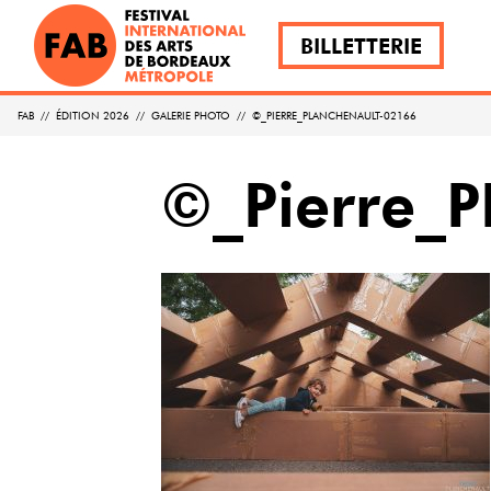
BILLETTERIE
FAB
//
ÉDITION 2026
//
GALERIE PHOTO
//
©_PIERRE_PLANCHENAULT-02166
©_Pierre_