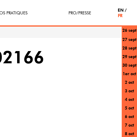
EN
OS PRATIQUES
PRO/PRESSE
FR
26 sept
tterie
Espace Pro
27 sept
28 sept
enir Bénévole
Presse / Partenaires
02166
29 sept
icipe(z)
30 sept
1er oct
r au festival
2 oct
3 oct
4 oct
5 oct
6 oct
7 oct
8 oct