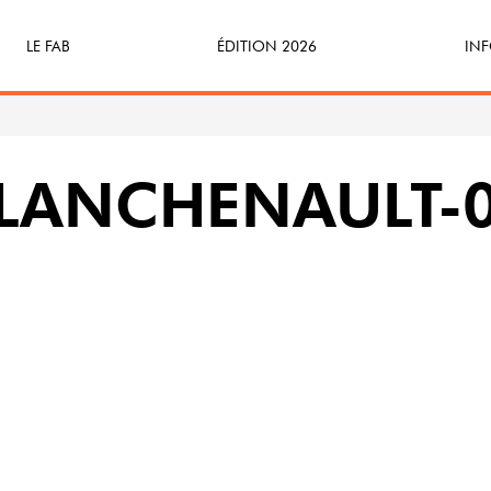
LE FAB
ÉDITION 2026
INF
Qu’est-ce que le FAB ?
Programme
Bille
FABicyclette
S’Enforester à Saint-Médard
Dev
PLANCHENAULT-
FABécoresponsable
Part
L’équipe
Veni
Partenaires & mécènes
Précédentes éditions
Retour en images