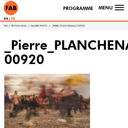
MENU
PROGRAMME
TO
NA
EN
FR
FAB
//
ÉDITION 2026
//
GALERIE PHOTO
//
_PIERRE_PLANCHENAULT-00920
_Pierre_PLANCHEN
00920