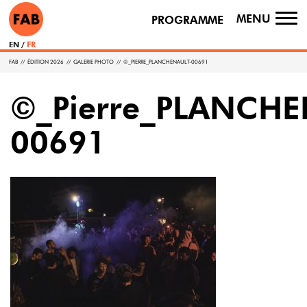
MENU
PROGRAMME
TO
NA
EN
FR
FAB
//
ÉDITION 2026
//
GALERIE PHOTO
//
©_PIERRE_PLANCHENAULT-00691
©_Pierre_PLANCHE
00691