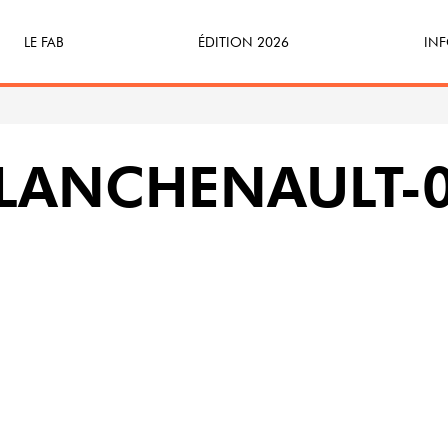
LE FAB
ÉDITION 2026
INF
Qu’est-ce que le FAB ?
Programme
Bille
FABicyclette
S’Enforester à Saint-Médard
Dev
PLANCHENAULT-
FABécoresponsable
Part
L’équipe
Veni
Partenaires & mécènes
Précédentes éditions
Retour en images