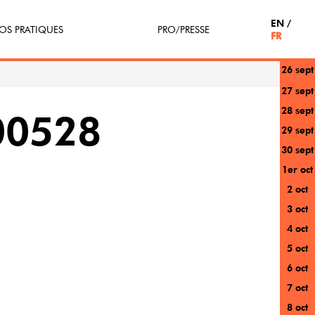
EN
OS PRATIQUES
PRO/PRESSE
FR
26 sept
tterie
Espace Pro
27 sept
28 sept
enir Bénévole
Presse / Partenaires
00528
29 sept
icipe(z)
30 sept
1er oct
r au festival
2 oct
3 oct
4 oct
5 oct
6 oct
7 oct
8 oct