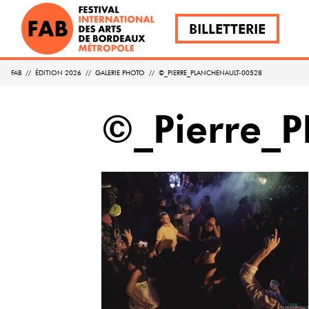
BILLETTERIE
FAB
//
ÉDITION 2026
//
GALERIE PHOTO
//
©_PIERRE_PLANCHENAULT-00528
©_Pierre_