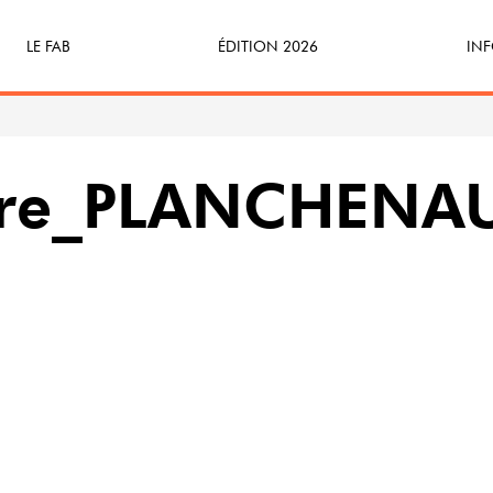
LE FAB
ÉDITION 2026
INF
Qu’est-ce que le FAB ?
Programme
Bille
FABicyclette
S’Enforester à Saint-Médard
Dev
rre_PLANCHENAU
FABécoresponsable
Part
L’équipe
Veni
Partenaires & mécènes
Précédentes éditions
Retour en images