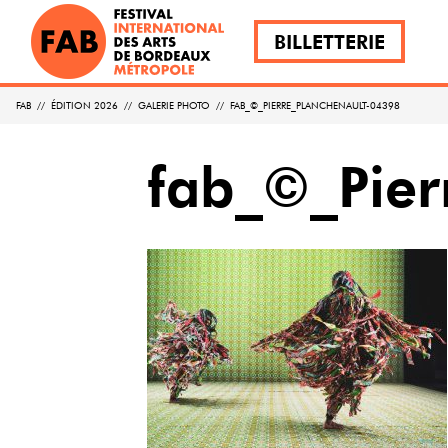
BILLETTERIE
FAB
//
ÉDITION 2026
//
GALERIE PHOTO
//
FAB_©_PIERRE_PLANCHENAULT-04398
fab_©_Pie