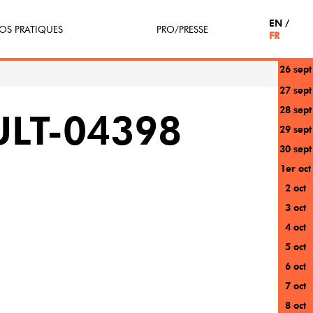
EN
OS PRATIQUES
PRO/PRESSE
FR
26 sept
tterie
Espace Pro
27 sept
28 sept
enir Bénévole
Presse / Partenaires
LT-04398
29 sept
icipe(z)
30 sept
1er oct
r au festival
2 oct
3 oct
4 oct
5 oct
6 oct
7 oct
8 oct