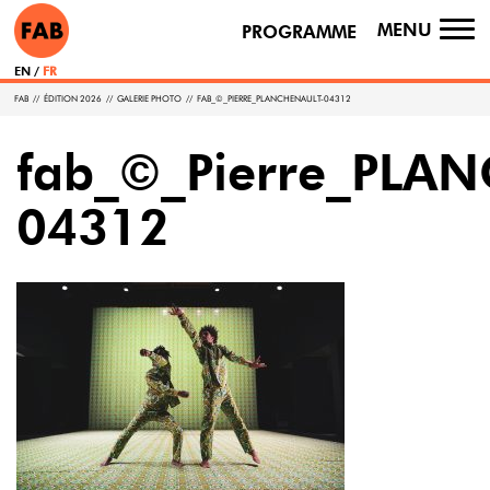
MENU
PROGRAMME
TO
NA
EN
FR
FAB
//
ÉDITION 2026
//
GALERIE PHOTO
//
FAB_©_PIERRE_PLANCHENAULT-04312
fab_©_Pierre_PLA
04312