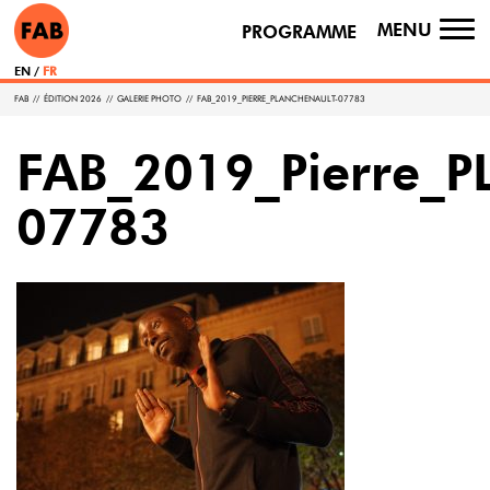
MENU
PROGRAMME
TO
NA
EN
FR
FAB
//
ÉDITION 2026
//
GALERIE PHOTO
//
FAB_2019_PIERRE_PLANCHENAULT-07783
FAB_2019_Pierre_
07783