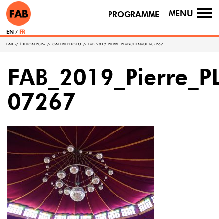
MENU
PROGRAMME
TO
NA
EN
FR
FAB
//
ÉDITION 2026
//
GALERIE PHOTO
//
FAB_2019_PIERRE_PLANCHENAULT-07267
FAB_2019_Pierre_
07267