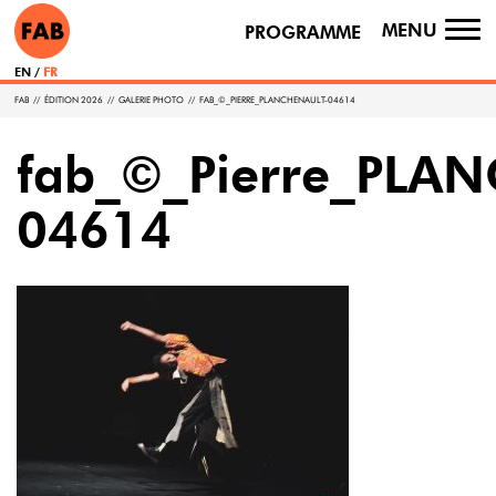
MENU
PROGRAMME
TO
NA
EN
FR
FAB
//
ÉDITION 2026
//
GALERIE PHOTO
//
FAB_©_PIERRE_PLANCHENAULT-04614
fab_©_Pierre_PLA
04614