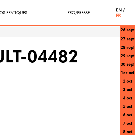
EN
OS PRATIQUES
PRO/PRESSE
FR
26 sept
tterie
Espace Pro
27 sept
28 sept
enir Bénévole
Presse / Partenaires
LT-04482
29 sept
icipe(z)
30 sept
1er oct
r au festival
2 oct
3 oct
4 oct
5 oct
6 oct
7 oct
8 oct