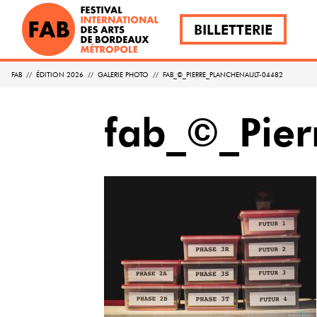
BILLETTERIE
FAB
//
ÉDITION 2026
//
GALERIE PHOTO
//
FAB_©_PIERRE_PLANCHENAULT-04482
fab_©_Pie