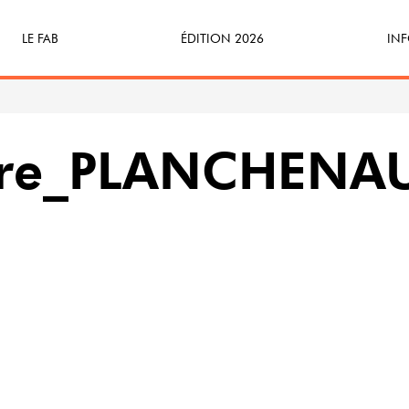
LE FAB
ÉDITION 2026
INF
Qu’est-ce que le FAB ?
Programme
Bille
FABicyclette
S’Enforester à Saint-Médard
Dev
rre_PLANCHENAU
FABécoresponsable
Part
L’équipe
Veni
Partenaires & mécènes
Précédentes éditions
Retour en images