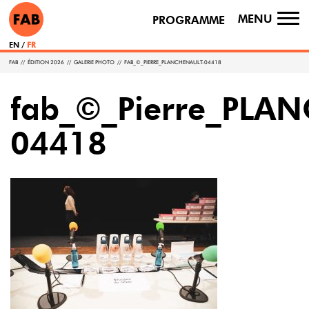
MENU
PROGRAMME
TO
NA
EN
FR
FAB
//
ÉDITION 2026
//
GALERIE PHOTO
//
FAB_©_PIERRE_PLANCHENAULT-04418
fab_©_Pierre_PLA
04418