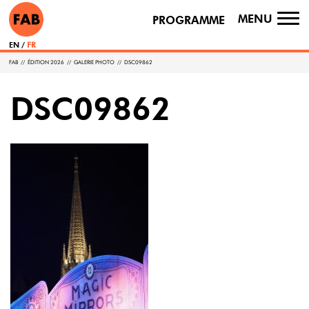
MENU
PROGRAMME
TO
NA
EN
FR
FAB
//
ÉDITION 2026
//
GALERIE PHOTO
//
DSC09862
DSC09862