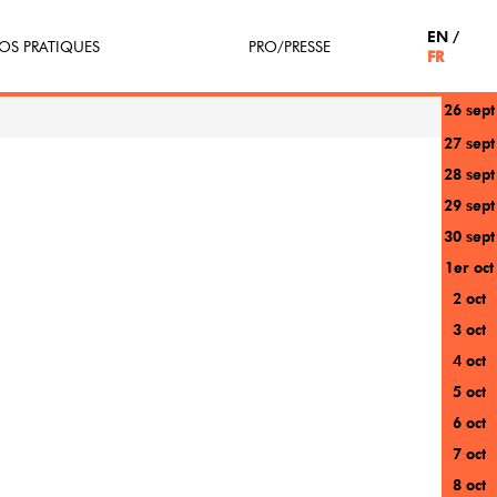
EN
OS PRATIQUES
PRO/PRESSE
FR
26 sept
tterie
Espace Pro
27 sept
28 sept
enir Bénévole
Presse / Partenaires
29 sept
icipe(z)
30 sept
1er oct
r au festival
2 oct
3 oct
4 oct
5 oct
6 oct
7 oct
8 oct