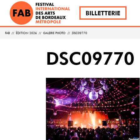
BILLETTERIE
FAB
//
ÉDITION 2026
//
GALERIE PHOTO
//
DSC09770
DSC09770