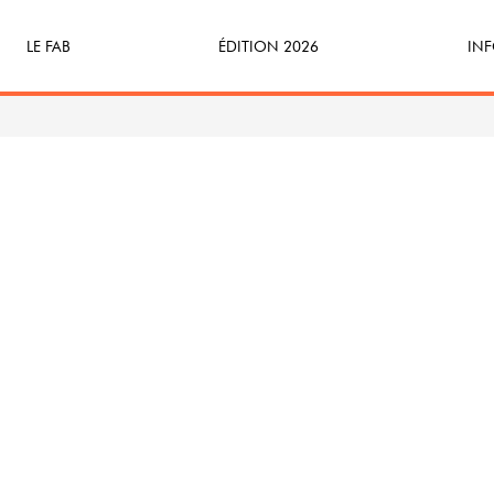
LE FAB
ÉDITION 2026
INF
Qu’est-ce que le FAB ?
Programme
Bille
FABicyclette
S’Enforester à Saint-Médard
Dev
FABécoresponsable
Part
L’équipe
Veni
Partenaires & mécènes
Précédentes éditions
Retour en images