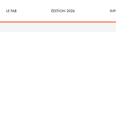
LE FAB
ÉDITION 2026
INF
Qu’est-ce que le FAB ?
Programme
Bille
FABicyclette
S’Enforester à Saint-Médard
Dev
FABécoresponsable
Part
L’équipe
Veni
Partenaires & mécènes
Précédentes éditions
Retour en images