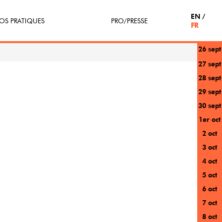
EN
OS PRATIQUES
PRO/PRESSE
FR
26 sept
tterie
Espace Pro
27 sept
28 sept
enir Bénévole
Presse / Partenaires
29 sept
icipe(z)
30 sept
1er oct
r au festival
2 oct
3 oct
4 oct
5 oct
6 oct
7 oct
8 oct