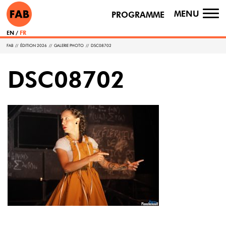
MENU
PROGRAMME
TO
NA
EN
FR
FAB
//
ÉDITION 2026
//
GALERIE PHOTO
//
DSC08702
DSC08702