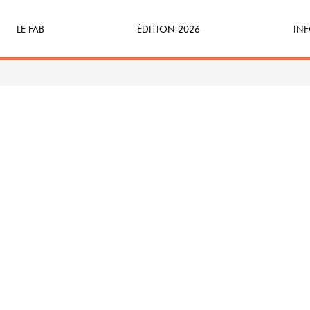
LE FAB
ÉDITION 2026
INF
Qu’est-ce que le FAB ?
Programme
Bille
FABicyclette
S’Enforester à Saint-Médard
Dev
FABécoresponsable
Part
L’équipe
Veni
Partenaires & mécènes
Précédentes éditions
Retour en images