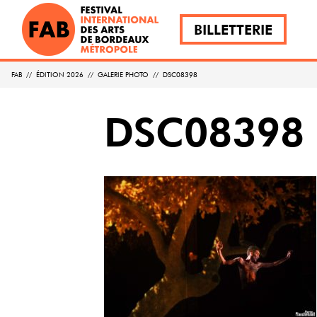
BILLETTERIE
FAB
//
ÉDITION 2026
//
GALERIE PHOTO
//
DSC08398
DSC08398