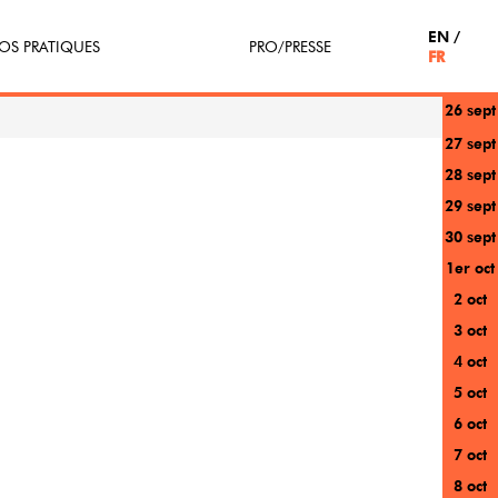
EN
OS PRATIQUES
PRO/PRESSE
FR
26 sept
tterie
Espace Pro
27 sept
28 sept
enir Bénévole
Presse / Partenaires
29 sept
icipe(z)
30 sept
1er oct
r au festival
2 oct
3 oct
4 oct
5 oct
6 oct
7 oct
8 oct