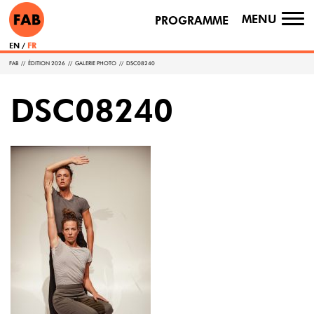
MENU
PROGRAMME
TO
NA
EN
FR
FAB
//
ÉDITION 2026
//
GALERIE PHOTO
//
DSC08240
DSC08240