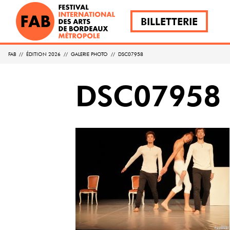
BILLETTERIE
FAB
//
ÉDITION 2026
//
GALERIE PHOTO
//
DSC07958
DSC07958