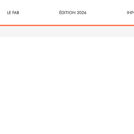
LE FAB
ÉDITION 2026
INF
Qu’est-ce que le FAB ?
Programme
Bille
FABicyclette
S’Enforester à Saint-Médard
Dev
FABécoresponsable
Part
L’équipe
Veni
Partenaires & mécènes
Précédentes éditions
Retour en images