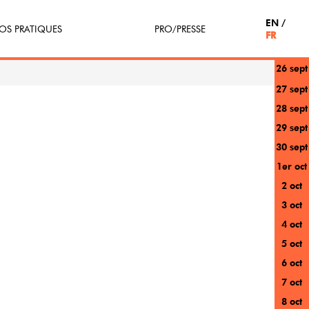
EN
OS PRATIQUES
PRO/PRESSE
FR
26 sept
tterie
Espace Pro
27 sept
28 sept
enir Bénévole
Presse / Partenaires
29 sept
icipe(z)
30 sept
1er oct
r au festival
2 oct
3 oct
4 oct
5 oct
6 oct
7 oct
8 oct