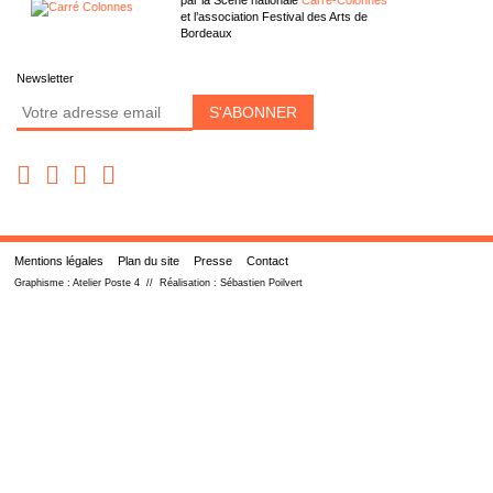
par la Scène nationale
Carré-Colonnes
et l’association Festival des Arts de
Bordeaux
Newsletter
Mentions légales
Plan du site
Presse
Contact
Graphisme :
Atelier Poste 4
// Réalisation :
Sébastien Poilvert