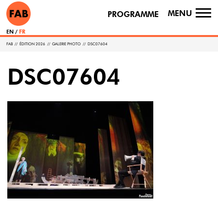
MENU
PROGRAMME
TO
NA
EN
FR
FAB
//
ÉDITION 2026
//
GALERIE PHOTO
//
DSC07604
DSC07604