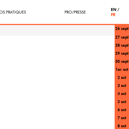
EN
OS PRATIQUES
PRO/PRESSE
FR
26 sept
tterie
Espace Pro
27 sept
28 sept
enir Bénévole
Presse / Partenaires
29 sept
icipe(z)
30 sept
1er oct
r au festival
2 oct
3 oct
4 oct
5 oct
6 oct
7 oct
8 oct