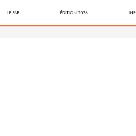
LE FAB
ÉDITION 2026
INF
Qu’est-ce que le FAB ?
Programme
Bille
FABicyclette
S’Enforester à Saint-Médard
Dev
FABécoresponsable
Part
L’équipe
Veni
Partenaires & mécènes
Précédentes éditions
Retour en images