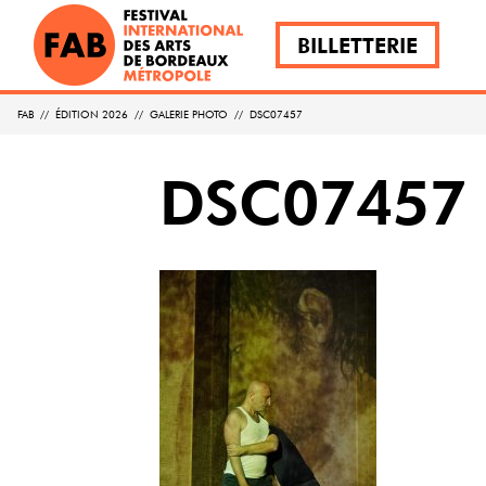
BILLETTERIE
FAB
//
ÉDITION 2026
//
GALERIE PHOTO
//
DSC07457
DSC07457