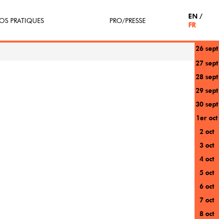
EN
OS PRATIQUES
PRO/PRESSE
FR
26 sept
tterie
Espace Pro
27 sept
28 sept
enir Bénévole
Presse / Partenaires
29 sept
icipe(z)
30 sept
1er oct
r au festival
2 oct
3 oct
4 oct
5 oct
6 oct
7 oct
8 oct