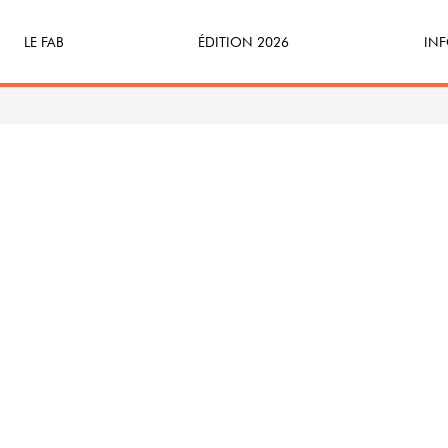
LE FAB
ÉDITION 2026
INF
Qu’est-ce que le FAB ?
Programme
Bille
FABicyclette
S’Enforester à Saint-Médard
Dev
FABécoresponsable
Part
L’équipe
Veni
Partenaires & mécènes
Précédentes éditions
Retour en images