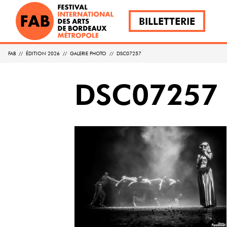
BILLETTERIE
FAB
//
ÉDITION 2026
//
GALERIE PHOTO
//
DSC07257
DSC07257