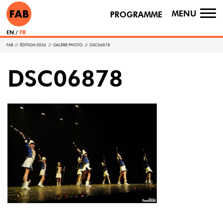
MENU
PROGRAMME
TO
NA
EN
FR
FAB
//
ÉDITION 2026
//
GALERIE PHOTO
//
DSC06878
DSC06878