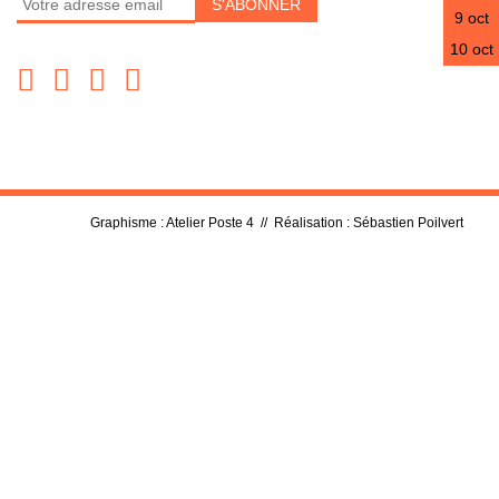
9 oct
10 oct
Graphisme :
Atelier Poste 4
// Réalisation :
Sébastien Poilvert