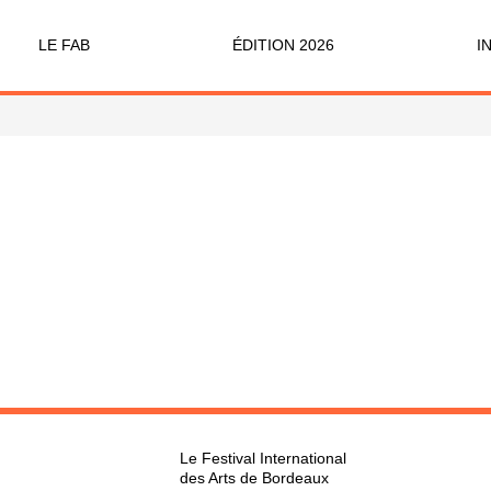
LE FAB
ÉDITION 2026
I
Qu’est-ce que le FAB ?
Programme
Bi
FABicyclette
S’Enforester à Saint-Médard
D
FABécoresponsable
Pa
L’équipe
Ve
Partenaires & mécènes
Précédentes éditions
Retour en images
Le Festival International
des Arts de Bordeaux