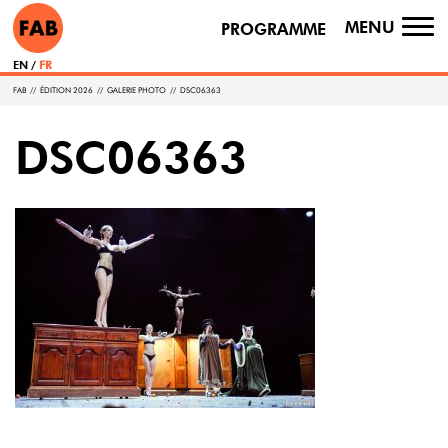
MENU
PROGRAMME
TO
NA
EN
FR
FAB
//
ÉDITION 2026
//
GALERIE PHOTO
//
DSC06363
DSC06363