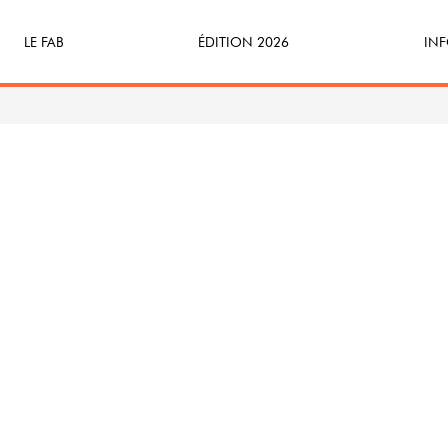
LE FAB
ÉDITION 2026
INF
Qu’est-ce que le FAB ?
Programme
Bille
FABicyclette
S’Enforester à Saint-Médard
Dev
FABécoresponsable
Part
L’équipe
Veni
Partenaires & mécènes
Précédentes éditions
Retour en images