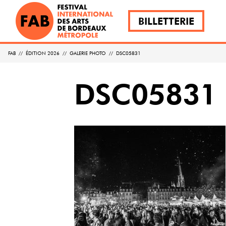
BILLETTERIE
FAB
//
ÉDITION 2026
//
GALERIE PHOTO
//
DSC05831
DSC05831