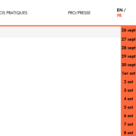
EN
OS PRATIQUES
PRO/PRESSE
FR
26 sept
tterie
Espace Pro
27 sept
28 sept
enir Bénévole
Presse / Partenaires
29 sept
icipe(z)
30 sept
1er oct
r au festival
2 oct
3 oct
4 oct
5 oct
6 oct
7 oct
8 oct